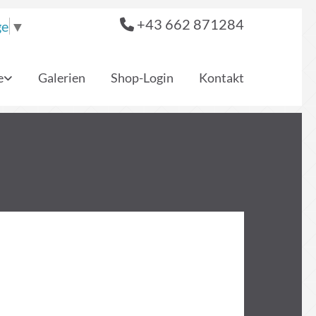
+43 662 871284

ge
▼
e
Galerien
Shop-Login
Kontakt